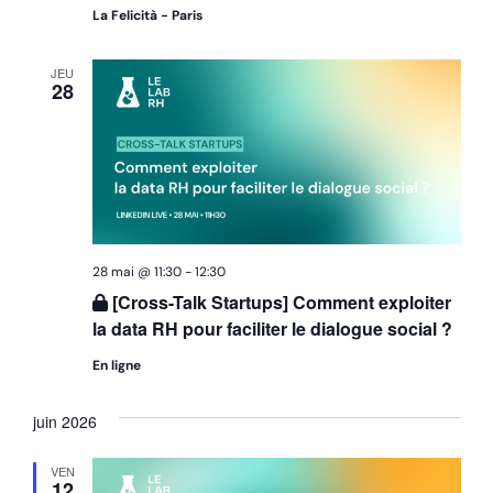
La Felicità - Paris
JEU
28
28 mai @ 11:30
-
12:30
[Cross-Talk Startups] Comment exploiter
la data RH pour faciliter le dialogue social ?
En ligne
juin 2026
VEN
12