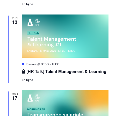
En ligne
VEN
13
Mis
13 mars @ 10:30
-
12:00
en
[HR Talk] Talent Management & Learning
avant
En ligne
MAR
17