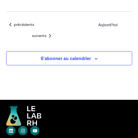
Évènements
Aujourd’hui
précédents
Évènements
suivants
S’abonner au calendrier