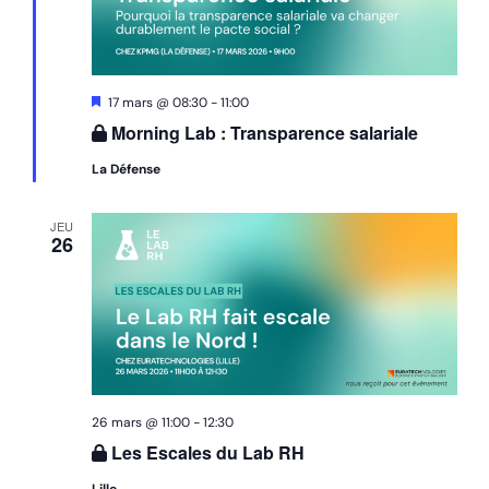
Mis
17 mars @ 08:30
-
11:00
en
Morning Lab : Transparence salariale
avant
La Défense
JEU
26
26 mars @ 11:00
-
12:30
Les Escales du Lab RH