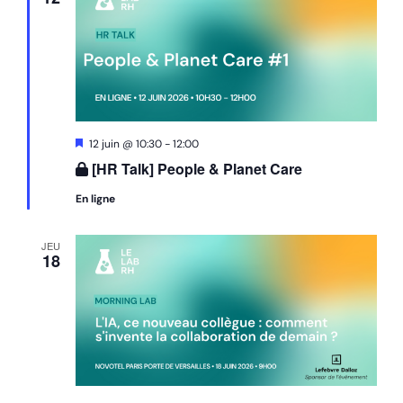
Mis
12 juin @ 10:30
-
12:00
en
[HR Talk] People & Planet Care
avant
En ligne
JEU
18