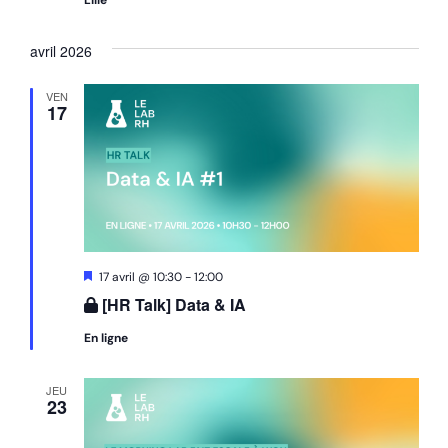
Lille
avril 2026
VEN
17
Mis
17 avril @ 10:30
-
12:00
en
[HR Talk] Data & IA
avant
En ligne
JEU
23