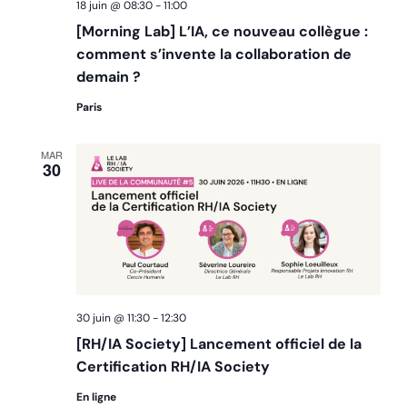
18 juin @ 08:30
-
11:00
[Morning Lab] L’IA, ce nouveau collègue :
comment s’invente la collaboration de
demain ?
Paris
MAR
30
30 juin @ 11:30
-
12:30
[RH/IA Society] Lancement officiel de la
Certification RH/IA Society
En ligne