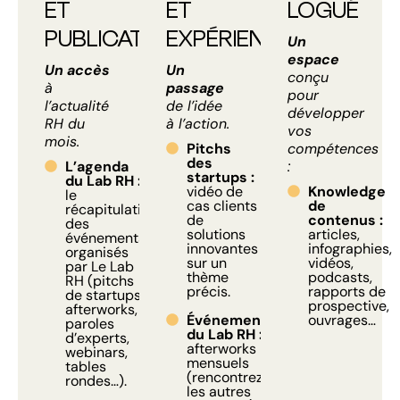
ET
ET
LOGUÉ
PUBLICATIONS
EXPÉRIENCES
Un
espace
Un accès
Un
conçu
à
passage
pour
l’actualité
de l’idée
développer
RH du
à l’action.
vos
mois.
Pitchs
compétences
des
L’agenda
:
startups :
du Lab RH :
vidéo de
Knowledge
le
cas clients
de
récapitulatif
de
contenus :
des
solutions
articles,
événements
innovantes
infographies,
organisés
sur un
vidéos,
par Le Lab
thème
podcasts,
RH (pitchs
précis.
rapports de
de startups,
prospective,
afterworks,
Événements
ouvrages…
paroles
du Lab RH :
d’experts,
afterworks
webinars,
mensuels
tables
(rencontrez
rondes…).
les autres