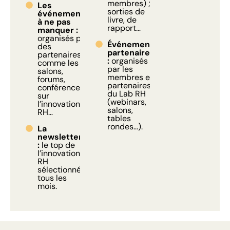
membres) ;
Les
sorties de
événements
livre, de
à ne pas
rapport…
manquer :
organisés par
Événements
des
partenaires
partenaires
:
organisés
comme les
par les
salons,
membres et
forums,
partenaires
conférences
du Lab RH
sur
(webinars,
l’innovation
salons,
RH…
tables
rondes…).
La
newsletter
:
le top de
l’innovation
RH
sélectionné
tous les
mois.