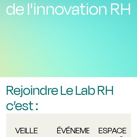
de l'innovation RH
Rejoindre Le Lab RH
c’est :
VEILLE
ÉVÉNEMENTS
ESPACE