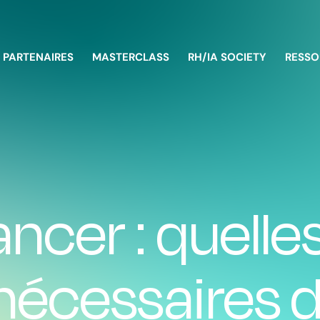
PARTENAIRES
MASTERCLASS
RH/IA SOCIETY
RESSO
ancer : quelle
 nécessaires 