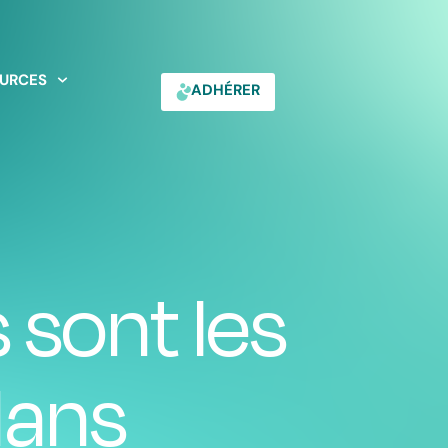
URCES
ADHÉRER
s sont les
dans