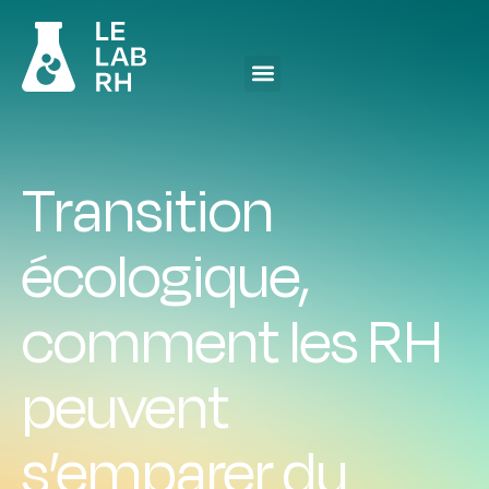
Transition
écologique,
comment les RH
peuvent
s’emparer du