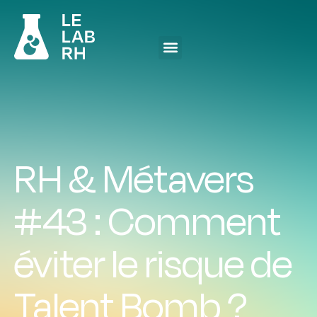
RH & Métavers
#43 : Comment
éviter le risque de
Talent Bomb ?