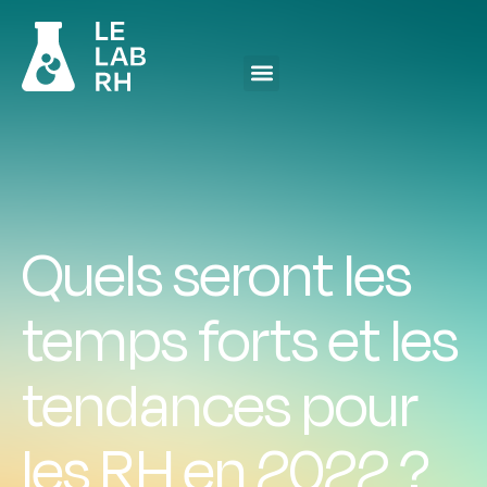
Quels seront les
temps forts et les
tendances pour
les RH en 2022 ?