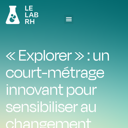
« Explorer » : un
court-métrage
innovant pour
sensibiliser au
changement