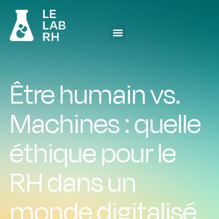
Être humain vs.
Machines : quelle
éthique pour le
RH dans un
monde digitalisé