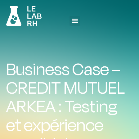
Business Case –
CREDIT MUTUEL
ARKEA : Testing
et expérience