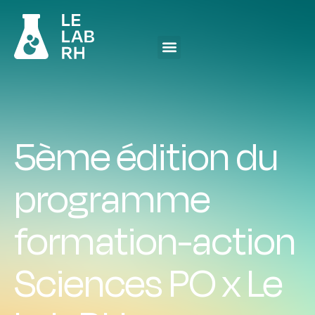
5ème édition du
programme
formation-action
Sciences PO x Le