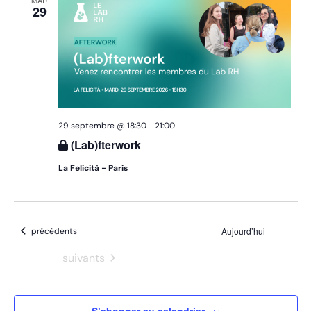
MAR
29
29 septembre @ 18:30
-
21:00
(Lab)fterwork
La Felicità - Paris
Évènements
Aujourd’hui
précédents
Évènements
suivants
S’abonner au calendrier