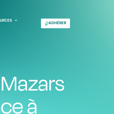
URCES
ADHÉRER
 Mazars
ace à