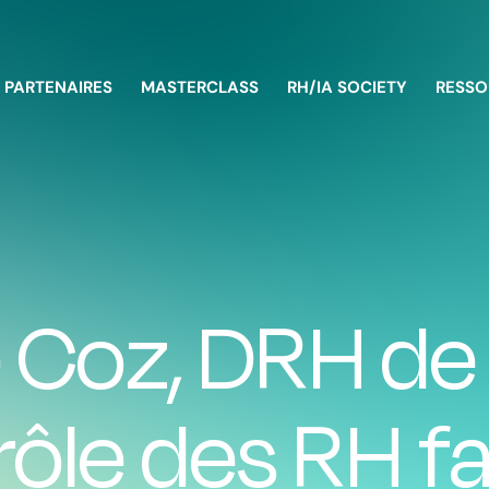
PARTENAIRES
MASTERCLASS
RH/IA SOCIETY
RESSO
e Coz, DRH de
 rôle des RH f