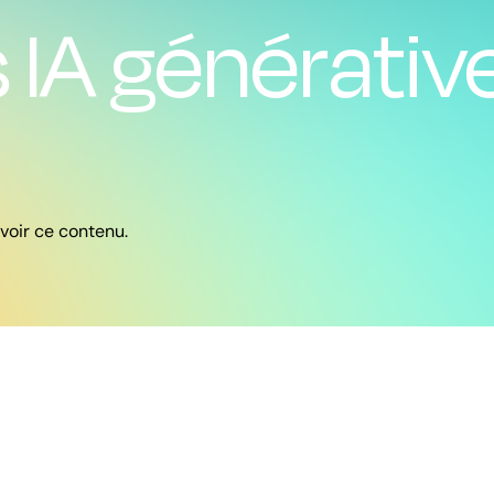
s IA générativ
 voir ce contenu.