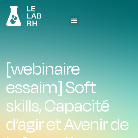
[webinaire
essaim] Soft
skills, Capacité
d’agir et Avenir de