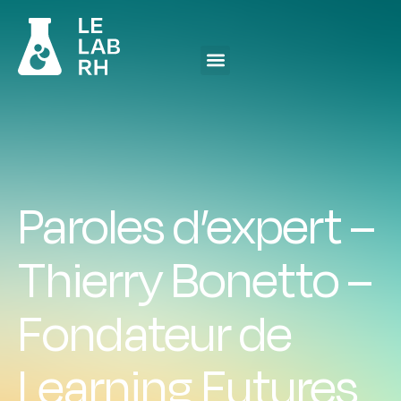
Paroles d’expert –
Thierry Bonetto –
Fondateur de
Learning Futures