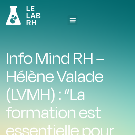
Info Mind RH –
Hélène Valade
(LVMH) : “La
formation est
essentielle pour