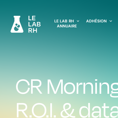
LE LAB RH
ADHÉSION
ANNUAIRE
CR Morning
R.O.I. & dat