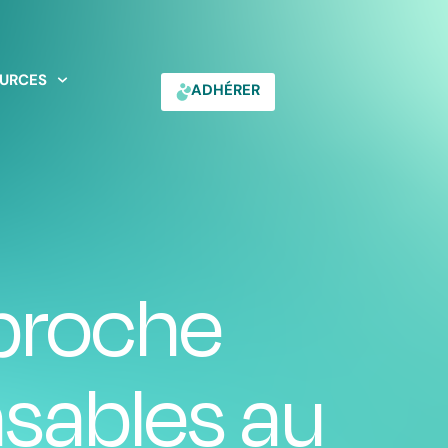
URCES
ADHÉRER
proche
ensables au