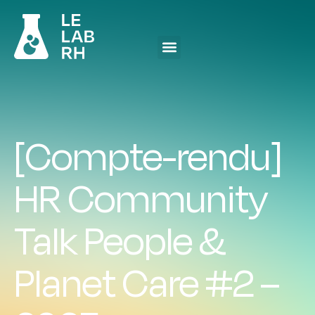
[Compte-rendu]
HR Community
Talk People &
Planet Care #2 –