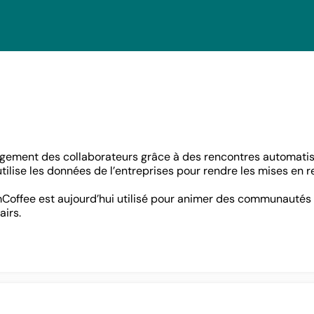
Se connecter
SE CONNECTER
gement des collaborateurs grâce à des rencontres automatisé
utilise les données de l’entreprises pour rendre les mises en r
Vous n’avez pas d’adresse e-mail valide ?
Contactez
contact@lab-rh.com
omCoffee est aujourd’hui utilisé pour animer des communautés
airs.