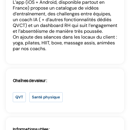
L’app (iOS + Android, disponible partout en
France) propose un catalogue de vidéos
d’entraînement, des challenges entre équipes,
un coach IA ( + d’autres fonctionnalités dédiés
QVCT) et un dashboard RH qui suit l’engagement
et l’absentéisme de manière très poussée.
Se connecter
On ajoute des séances dans les locaux du client :
yoga, pilates, HIIT, boxe, massage assis, animées
par nos coachs.
Chaînes de valeur :
SE CONNECTER
QVT
Santé physique
Vous n’avez pas d’adresse e-mail valide ?
Contactez
contact@lab-rh.com
Informations utiles :