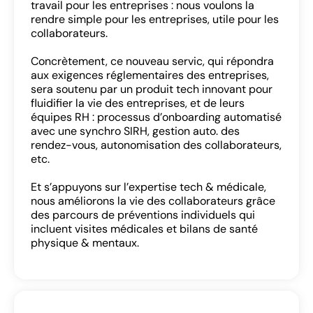
travail pour les entreprises : nous voulons la
rendre simple pour les entreprises, utile pour les
collaborateurs.
Concrètement, ce nouveau servic, qui répondra
Se connecter
aux exigences réglementaires des entreprises,
sera soutenu par un produit tech innovant pour
fluidifier la vie des entreprises, et de leurs
équipes RH : processus d’onboarding automatisé
avec une synchro SIRH, gestion auto. des
rendez-vous, autonomisation des collaborateurs,
etc.
SE CONNECTER
Et s’appuyons sur l’expertise tech & médicale,
nous améliorons la vie des collaborateurs grâce
des parcours de préventions individuels qui
Vous n’avez pas d’adresse e-mail valide ?
incluent visites médicales et bilans de santé
physique & mentaux.
Contactez
contact@lab-rh.com