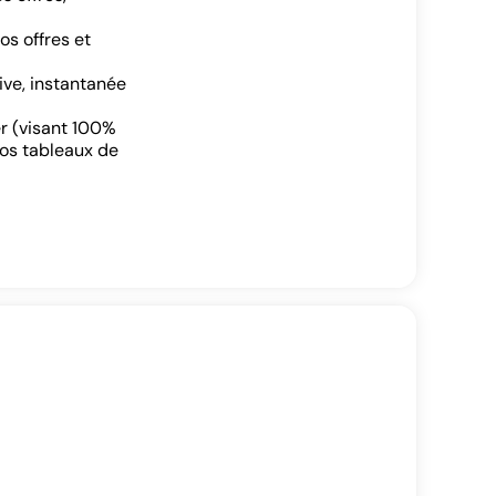
s offres et
ive, instantanée
er (visant 100%
nos tableaux de