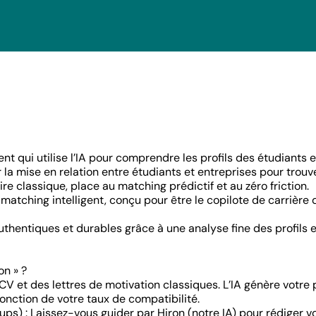
t qui utilise l’IA pour comprendre les profils des étudiants et
r la mise en relation entre étudiants et entreprises pour trouv
re classique, place au matching prédictif et au zéro friction.
tching intelligent, conçu pour être le copilote de carrière 
Se connecter
thentiques et durables grâce à une analyse fine des profils e
on » ?
V et des lettres de motivation classiques. L’IA génère votre 
 fonction de votre taux de compatibilité.
) : Laissez-vous guider par Hiron (notre IA) pour rédiger vo