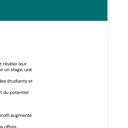
 révéler leur
er un stage, une
des étudiants et
t du potentiel
profil augmenté
s offres,