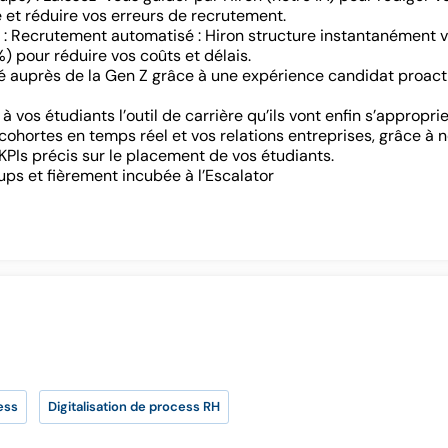
SE CONNECTER
e et réduire vos erreurs de recrutement.
ecrutement automatisé : Hiron structure instantanément vo
%) pour réduire vos coûts et délais.
Vous n’avez pas d’adresse e-mail valide ?
té auprès de la Gen Z grâce à une expérience candidat proact
Contactez
contact@lab-rh.com
os étudiants l’outil de carrière qu’ils vont enfin s’appropri
cohortes en temps réel et vos relations entreprises, grâce à 
 KPIs précis sur le placement de vos étudiants.
ps et fièrement incubée à l’Escalator
ess
Digitalisation de process RH