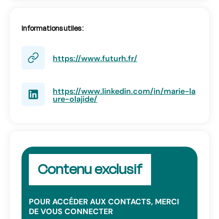
Informations utiles :
SE CONNECTER
https://www.futurh.fr/
Vous n’avez pas d’adresse e-mail valide ?
Contactez
https://www.linkedin.com/in/marie-la
contact@lab-rh.com
ure-olajide/
Contenu exclusif
POUR ACCÉDER AUX CONTACTS, MERCI
DE VOUS CONNECTER