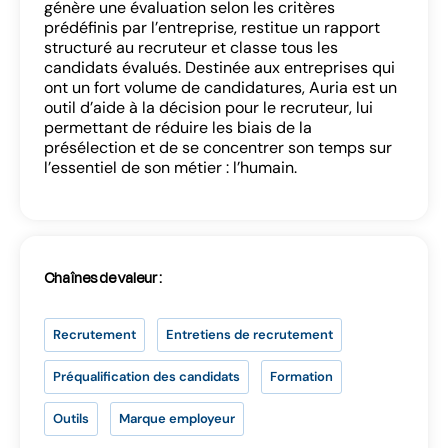
génère une évaluation selon les critères
prédéfinis par l’entreprise, restitue un rapport
structuré au recruteur et classe tous les
candidats évalués. Destinée aux entreprises qui
ont un fort volume de candidatures, Auria est un
outil d’aide à la décision pour le recruteur, lui
permettant de réduire les biais de la
présélection et de se concentrer son temps sur
Se connecter
l’essentiel de son métier : l’humain.
Chaînes de valeur :
SE CONNECTER
Recrutement
Entretiens de recrutement
Préqualification des candidats
Formation
Vous n’avez pas d’adresse e-mail valide ?
Outils
Marque employeur
Contactez
contact@lab-rh.com