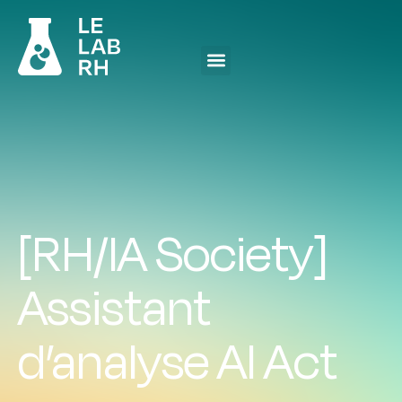
[RH/IA Society]
Assistant
d’analyse AI Act