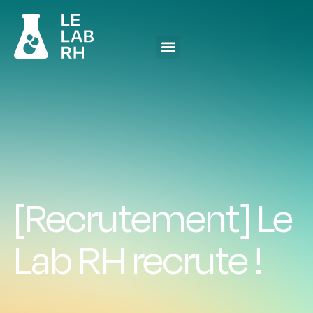
[Recrutement] Le
Lab RH recrute !