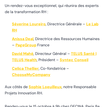
Un rendez-vous exceptionnel, qui réunira des experts
de la transformation RH :
Séverine Loureiro
, Directrice Générale –
Le Lab
RH
Anissa Deal
, Directrice des Ressources Humaines
–
PageGroup
France
David Mahé
, Directeur Général –
TELUS Santé |
TELUS Health
, Président –
Syntec Conseil
Celica Thellier
, Co-fondatrice –
ChooseMyCompany
Aux côtés de
Sophie Loeuilleux
, notre Responsable
Projets Innovation RH.
Rendez-vous le 15 octobre à 9h chez GECINA, Paris 8e.