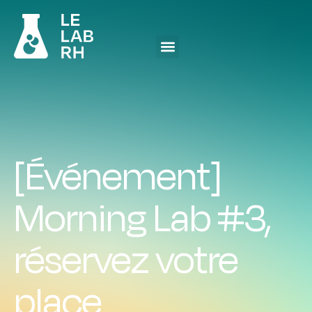
[Événement]
Morning Lab #3,
réservez votre
place