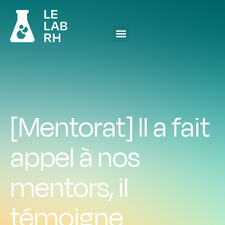
[Mentorat] Il a fait
appel à nos
mentors, il
témoigne