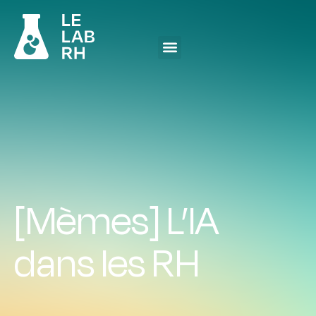
[Mèmes] L’IA
dans les RH