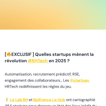
[
EXCLUSIF ] Quelles startups mènent la
révolution
#
RHTech
en 2025 ?
Automatisation, recrutement prédictif, RSE,
engagement des collaborateurs… Les
#
startups
HRTech redéfinissent les règles du jeu.
Le Lab RH
et
Bpifrance Le Hub
ont cartographié
454 startups pour dresser un état des lieux inédit du