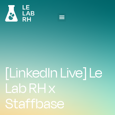
[LinkedIn Live] Le
Lab RH x
Staffbase