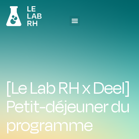
[Le Lab RH x Deel]
Petit-déjeuner du
programme