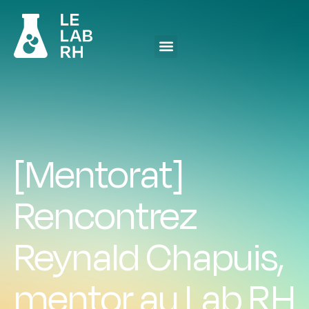
[Mentorat]
Rencontrez
Reynald Chapuis,
mentor au Lab RH