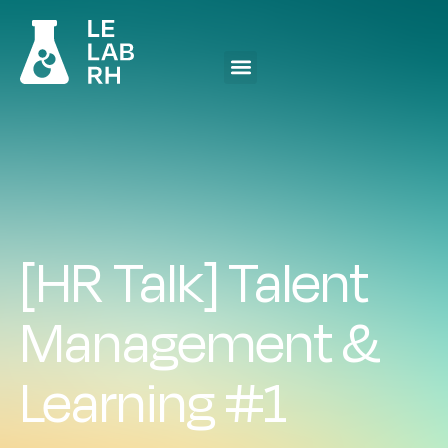
[HR Talk] Talent
Management &
Learning #1