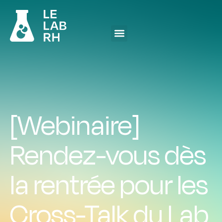
[Webinaire]
Rendez-vous dès
la rentrée pour les
Cross-Talk du Lab