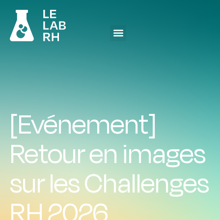
[Evénement]
Retour en images
sur les Challenges
RH 2026