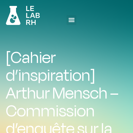
[Cahier
d’inspiration]
Arthur Mensch –
Commission
d’enquête sur la