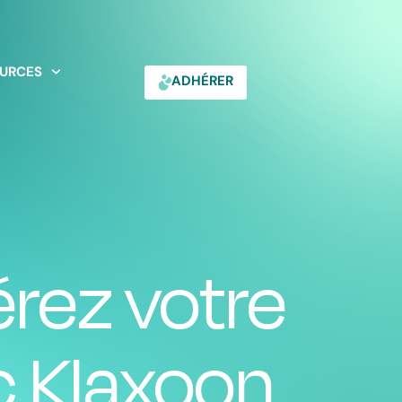
URCES
ADHÉRER
érez votre
c Klaxoon