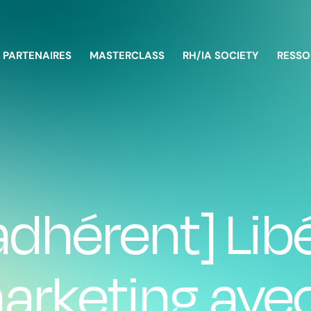
PARTENAIRES
MASTERCLASS
RH/IA SOCIETY
RESSO
dhérent] Lib
marketing ave