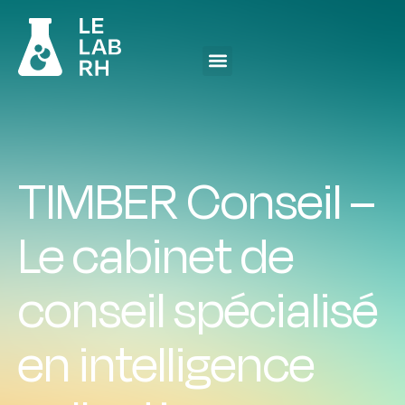
TIMBER Conseil –
Le cabinet de
conseil spécialisé
en intelligence