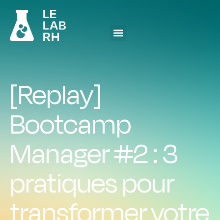
[Replay]
Bootcamp
Manager #2 : 3
pratiques pour
transformer votre