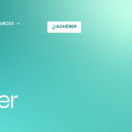
URCES
ADHÉRER
er