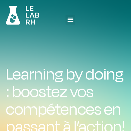
Learning by doing
: boostez vos
compétences en
passant à l’action!