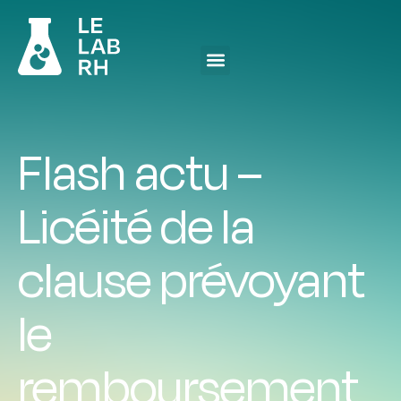
Flash actu –
Licéité de la
clause prévoyant
le
remboursement