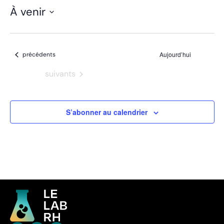
À venir
Sélectionnez
une
date.
Évènements
Aujourd’hui
précédents
Évènements
suivants
S’abonner au calendrier