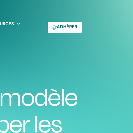
URCES
ADHÉRER
l modèle
er les