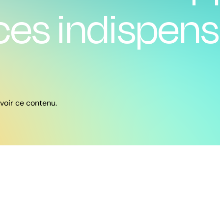
s indispensa
 voir ce contenu.