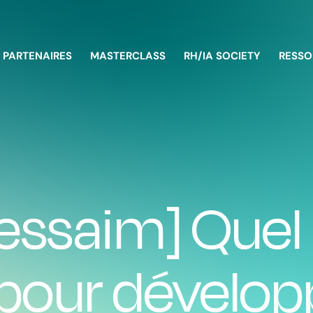
PARTENAIRES
MASTERCLASS
RH/IA SOCIETY
RESSO
 essaim] Que
pour développ