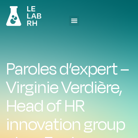
Paroles d’expert –
Virginie Verdière,
Head of HR
innovation group