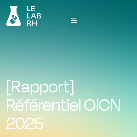
[Rapport]
Référentiel OICN
2025