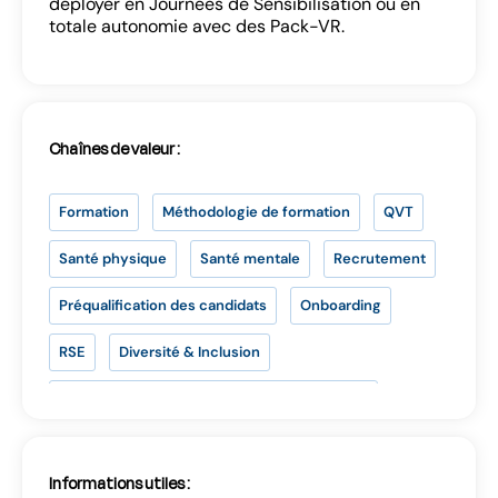
déployer en Journées de Sensibilisation ou en
totale autonomie avec des Pack-VR.
Se connecter
Chaînes de valeur :
Formation
Méthodologie de formation
QVT
Santé physique
Santé mentale
Recrutement
Préqualification des candidats
Onboarding
SE CONNECTER
RSE
Diversité & Inclusion
Vous n’avez pas d’adresse e-mail valide ?
Écologie et responsabilité environnementale
Contactez
contact@lab-rh.com
Informations utiles :