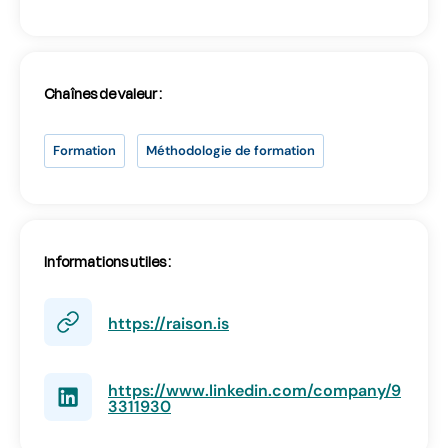
Se connecter
Chaînes de valeur :
Formation
Méthodologie de formation
SE CONNECTER
Informations utiles :
Vous n’avez pas d’adresse e-mail valide ?
Contactez
contact@lab-rh.com
https://raison.is
https://www.linkedin.com/company/9
3311930