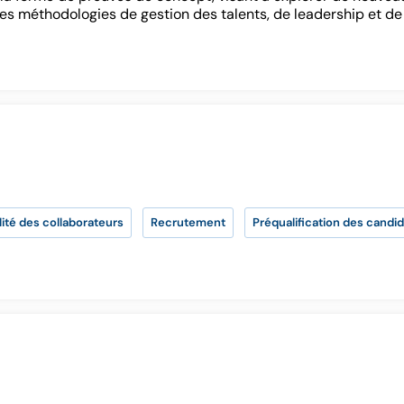
les méthodologies de gestion des talents, de leadership et de t
Contactez
contact@lab-rh.com
ité des collaborateurs
Recrutement
Préqualification des candi