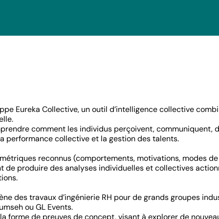
Se connecter
pe Eureka Collective, un outil d’intelligence collective comb
lle.
omprendre comment les individus perçoivent, communiquent, d
 la performance collective et la gestion des talents.
ométriques reconnus (comportements, motivations, modes de
 de produire des analyses individuelles et collectives action
ions.
SE CONNECTER
ène des travaux d’ingénierie RH pour de grands groupes indus
cumseh ou GL Events.
Vous n’avez pas d’adresse e-mail valide ?
la forme de preuves de concept, visant à explorer de nouve