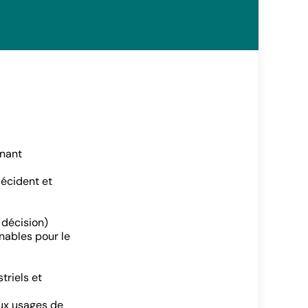
inant
écident et
 décision)
nables pour le
triels et
aux usages de