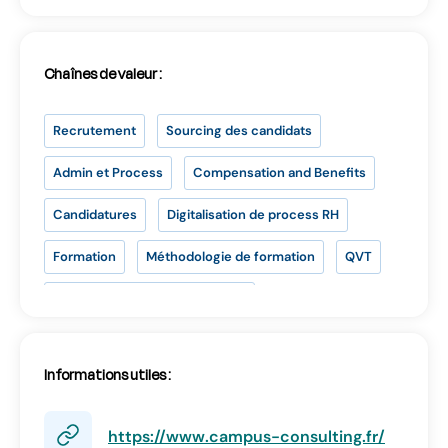
Chaînes de valeur :
Se connecter
Recrutement
Sourcing des candidats
Admin et Process
Compensation and Benefits
Candidatures
Digitalisation de process RH
SE CONNECTER
Formation
Méthodologie de formation
QVT
Cadre et organisation du travail
Vous n’avez pas d’adresse e-mail valide ?
Marque employeur
Contactez
contact@lab-rh.com
Informations utiles :
Volet administratif du recrutement
Motivation et engagement
RSE
https://www.campus-consulting.fr/